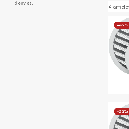
d’envies.
4
article
-42%
-35%