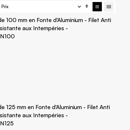
Par
ordre
nde 100 mm en Fonte d'Aluminium - Filet Anti
décroissant
sistante aux Intempéries -
 DN100
nde 125 mm en Fonte d'Aluminium - Filet Anti
sistante aux Intempéries -
 DN125