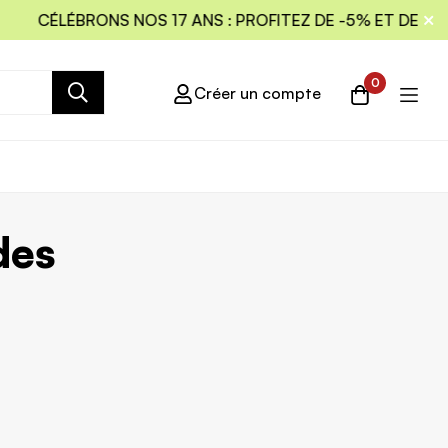
CÉLÉBRONS NOS 17 ANS : PROFITEZ DE -5% ET DE LA L
0
Créer un compte
des