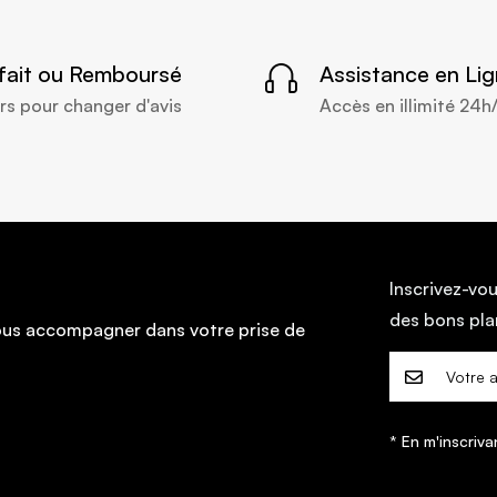
sfait ou Remboursé
Assistance en Li
rs pour changer d'avis
Accès en illimité 24h
Inscrivez-vou
des bons pl
vous accompagner dans votre prise de
* En m'inscriva