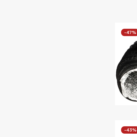
-47%
-43%