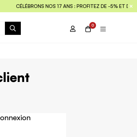
CÉLÉBRONS NOS 17 ANS : PROFITEZ DE -5% ET DE L
0
lient
connexion