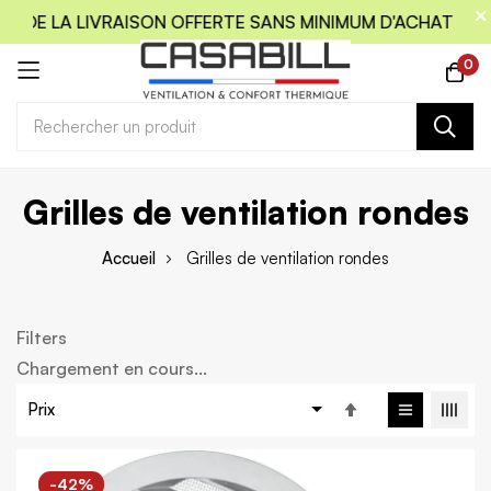
T DE LA LIVRAISON OFFERTE SANS MINIMUM D'ACHAT
COD
0
Allez
Grilles de ventilation rondes
au
contenu
Accueil
Grilles de ventilation rondes
Filters
Chargement en cours...
Par
ordre
décroissant
-42%